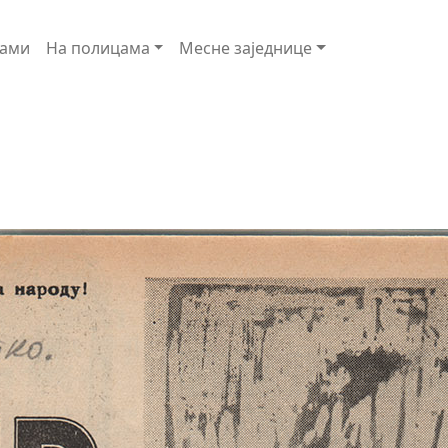
ами
На полицама
Месне заједнице