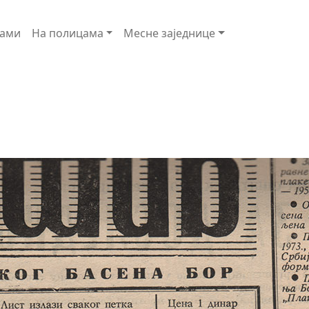
ами
На полицама
Месне заједнице