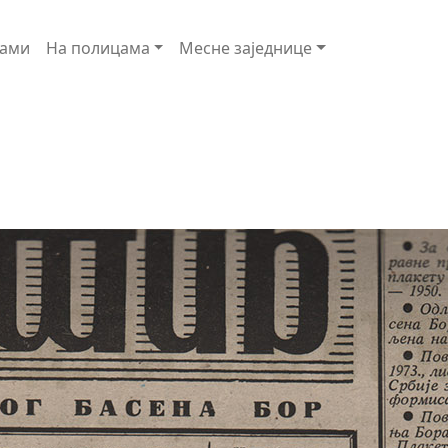
ами
На полицама
Месне заједнице