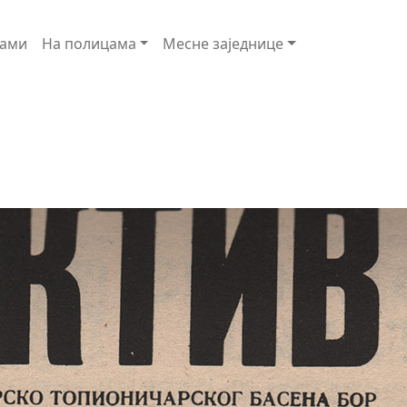
ами
На полицама
Месне заједнице