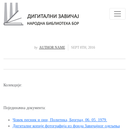
Toggl
by
AUTHOR NAME
SEPT 8TH, 2016
Колекције:
Појединачна документа:
Човек песник и они, Политика, Београд, 06. 05. 1979.
Дигиталне копије фотографија из фонда Завичајног одељења