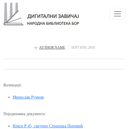
Toggl
by
AUTHOR NAME
SEPT 8TH, 2016
Колекције:
Мирослав Ручнов
Појединачна документа:
Власи Р 45, сакупио Страхиња Поповић