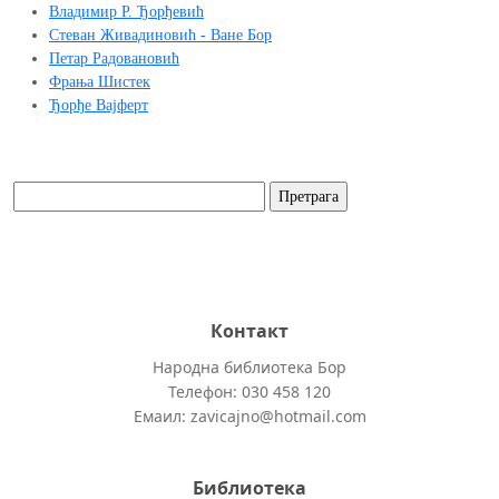
Владимир Р. Ђорђевић
Стеван Живадиновић - Ване Бор
Петар Радовановић
Фрања Шистек
Ђорђе Вајферт
Контакт
Народна библиотека Бор
Телефон: 030 458 120
Емаил: zavicajno@hotmail.com
Библиотека