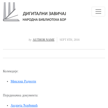
Toggl
by
AUTHOR NAME
SEPT 8TH, 2016
Колекције:
Миклош Радноти
Појединачна документа:
Андреја Ђорђевић